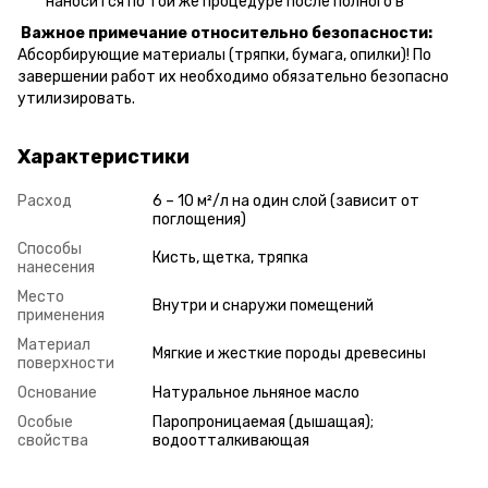
наносится по той же процедуре после полного в
Важное примечание относительно безопасности:
Абсорбирующие материалы (тряпки, бумага, опилки)! По
завершении работ их необходимо обязательно безопасно
утилизировать.
Характеристики
Расход
6 – 10 м²/л на один слой (зависит от
поглощения)
Способы
Кисть, щетка, тряпка
нанесения
Место
Внутри и снаружи помещений
применения
Материал
Мягкие и жесткие породы древесины
поверхности
Основание
Натуральное льняное масло
Особые
Паропроницаемая (дышащая);
свойства
водоотталкивающая