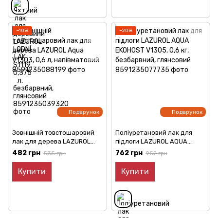
−10%
−20%
Подарунок
Подарунок
Зовнішній товстошаровий
Поліуретановий лак для
лак для дерева LAZUROL
підлоги LAZUROL AQUA
Aqua V1303, 0,6 л,
EKOHOST V1305, 0,6 кг,
482 грн
762 грн
535 грн
952 грн
напівматовий
безбарвний, глянсовий
Купити
Купити