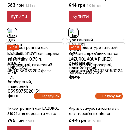
0,75 л, безбарвний,
напівматовий
563 грн
914 грн
626 грн
1 016 грн
глянсовий
Купити
Купити
−10%
−20%
Подарунок
Подарунок
Тиксотропний лак LAZUROL
Акрилова-уретановий лак
S1091 для дерева та металу,
для дерев'яних підлог
0,75 л, безбарвний,
LAZUROL AQUA P UREX V1301,
795 грн
644 грн
883 грн
805 грн
глянсовий
0,6 л, прозорий, глянсовий