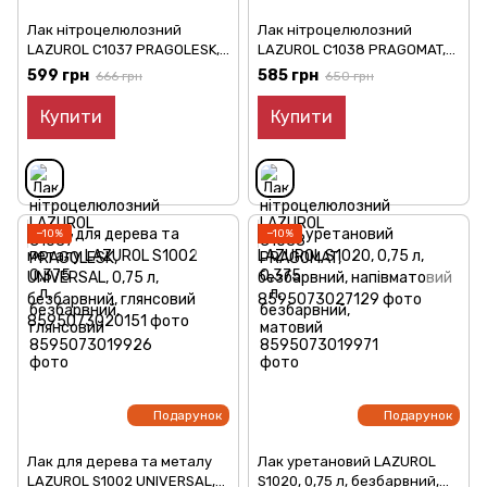
Лак нітроцелюлозний
Лак нітроцелюлозний
LAZUROL C1037 PRAGOLESK,
LAZUROL C1038 PRAGOMAT,
0,375 л, безбарвний,
0,375 л, безбарвний,
599 грн
585 грн
666 грн
650 грн
глянсовий
матовий
Купити
Купити
−10%
−10%
Подарунок
Подарунок
Лак для дерева та металу
Лак уретановий LAZUROL
LAZUROL S1002 UNIVERSAL,
S1020, 0,75 л, безбарвний,